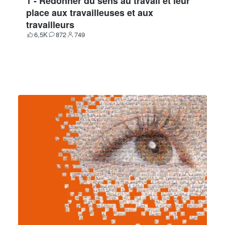
1 - Redonner du sens au travail et leur
place aux travailleuses et aux
travailleurs
6,5K
872
749
Votes
Contributions
Participants