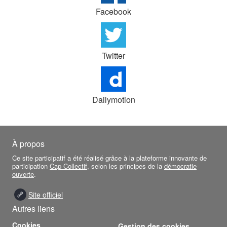
Facebook
Twitter
Dailymotion
À propos
Ce site participatif a été réalisé grâce à la plateforme innovante de
participation
Cap Collectif
, selon les principes de la
démocratie
ouverte
.
Site officiel
Autres liens
Cookies
Gestion des cookies