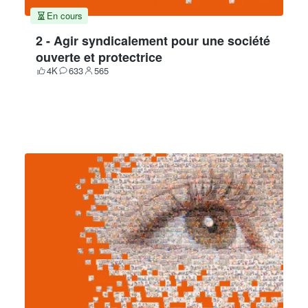
En cours
2 - Agir syndicalement pour une société
ouverte et protectrice
4K
633
565
Votes
Contributions
Participants