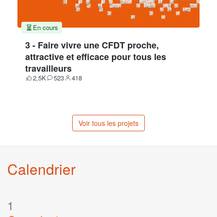
En cours
3 - Faire vivre une CFDT proche,
attractive et efficace pour tous les
travailleurs
2,5K
523
418
Votes
Contributions
Participants
Voir tous les projets
Calendrier
1